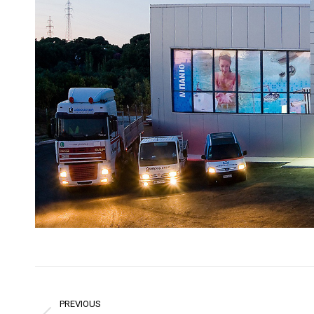
Project
navigation
PREVIOUS