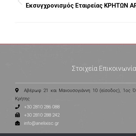
Previous
Εκσυγχρονισμός Εταιρείας ΚΡΗΤΩΝ 
project:
Στοιχεία Επικοινωνί
Αβέρωφ 21 και Μανουσογιάννη 10 (είσοδος), 1ος Ό
Κρήτης
+30 2810 286 088
+30 2810 288 242
info@anelixisc.gr