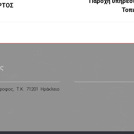
Παροχή υπηρεσι
Next
ΑΡΤΟΣ
Τοπ
project:
ας
ροφος, Τ.Κ. 71201 Ηράκλειο