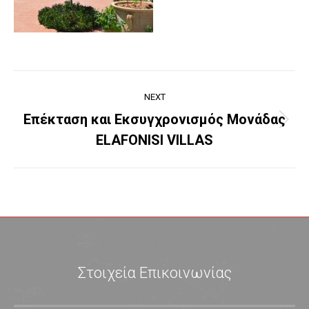
Project
NEXT
navigation
Επέκταση και Εκσυγχρονισμός Μονάδας
Next
ELAFONISI VILLAS
project:
Στοιχεία Επικοινωνίας