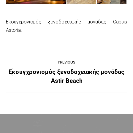
Εκσυγχρονισμός ξενοδοχειακής μονάδας Capsis
Astoria.
Project
PREVIOUS
navigation
Εκσυγχρονισμός ξενοδοχειακής μονάδας
Previous
Astir Beach
project: