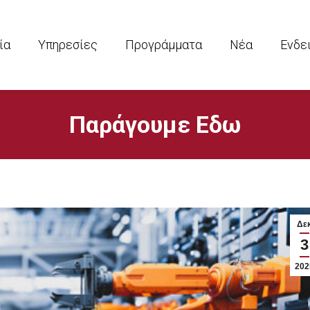
ία
Υπηρεσίες
Προγράμματα
Νέα
Ενδε
Παράγουμε Εδω
Δε
3
202