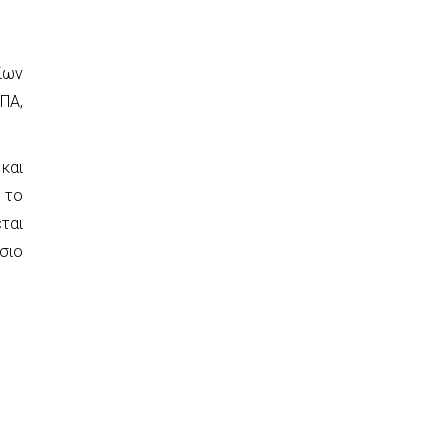
ίων
ΠΑ,
και
 το
ται
σιο