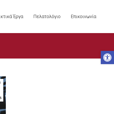
ικτικά Έργα
Πελατολόγιο
Επικοινωνία
Ανοίξτε
κ
5