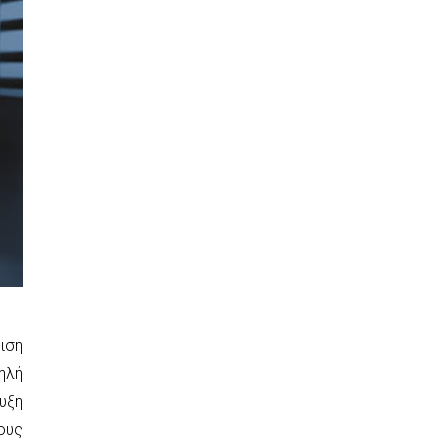
ιση
ηλή
υξη
ους