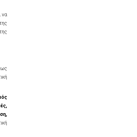
 να
της
της
πως
ική
μός
ές,
ση,
ική