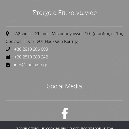
Στοιχεία Επικοινωνίας
Αβέρωφ 21 και Μανουσογιάννη 10 (είσοδος), 1ος
Όροφος, Τ.Κ. 71201 Ηράκλειο Κρήτης
+30 2810 286 088
+30 2810 288 242
info@anelixisc.gr
Social Media
Χρησιμοποιούμε cookies για να σας προσφέρουμε την