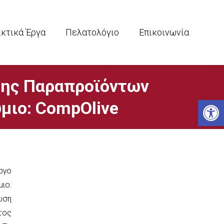
ικτικά Έργα
Πελατολόγιο
Επικοινωνία
σης Παραπροϊόντων
Ανοίξτε
μιο: CompOlive
ργο
ιο:
ωση
τος