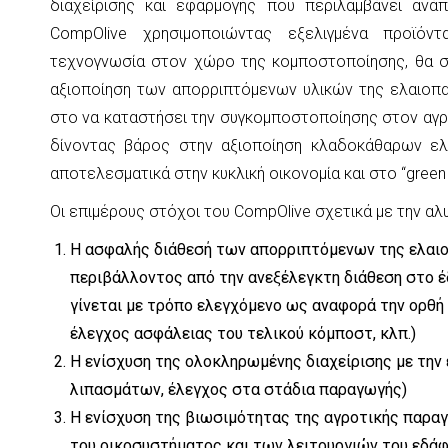
διαχείρισης και εφαρμογής που περιλαμβάνει ανάπ
CompOlive χρησιμοποιώντας εξελιγμένα προϊόντ
τεχνογνωσία στον χώρο της κομποστοποίησης, θα συ
αξιοποίηση των απορριπτόμενων υλικών της ελαιοπα
στο να καταστήσει την συγκομποστοποίησης στον αγρό 
δίνοντας βάρος στην αξιοποίηση κλαδοκάθαρων ελ
αποτελεσματικά στην κυκλική οικονομία και στο “green 
Οι επιμέρους στόχοι του CompOlive σχετικά με την αλυ
Η ασφαλής διάθεσή των απορριπτόμενων της ελαιο
περιβάλλοντος από την ανεξέλεγκτη διάθεση στο έδα
γίνεται με τρόπο ελεγχόμενο ως αναφορά την ορθή 
έλεγχος ασφάλειας του τελικού κόμποστ, κλπ.)
Η ενίσχυση της ολοκληρωμένης διαχείρισης με την
λιπασμάτων, έλεγχος στα στάδια παραγωγής)
Η ενίσχυση της βιωσιμότητας της αγροτικής παρα
του οικοσυστήματος και των λειτουργιών του εδάφ