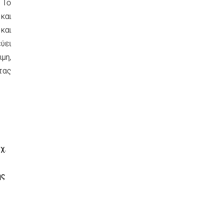
 To
και
και
ύει
μη,
τας
χ.
ης