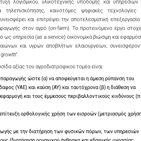
τυξη λογισμικού, υλικοτεχνικής υποδομής και υπηρεσιών.
α τηλεπισκόπησης, καινοτόμες ψηφιακές τεχνολογίες 
νεισφέρει και επιτρέψει την αποτελεσματική επεξεργασία 
ραγωγής στον αγρό (on-farm). Το προτεινόμενο έργο στοχε
ως υπηρεσία (as a service) οικονομικά βιώσιμη και εφαρμόσι
αιώνων και υγρών αποβλήτων ελαιουργείων, συνεισφέρον
growth”.
σίδα αξίας του αγροδιατροφικού τομέα είναι:
παραγωγής ώστε (α) να αποφεύγεται η άμεση ρύπανση του
φος (ΥΑΕ) και καύση (ΑΥ) και ταυτόχρονα (β) η διάθεση να
εφαρμογή και τους έμμεσους περιβαλλοντικούς κινδύνους (π.
 επίτευξη ορθολογικής χρήση των εισροών (μετριασμός χρήσ
γωγής με την διατήρηση των φυσικών πόρων, των υπηρεσιών
ους (διατήρηση οργανικού άνθρακα και εδαφικής υγρασίας,